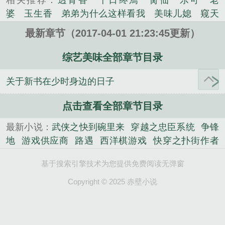
相关推荐：
透骨香
十日终焉
脔仙
乐可
老
们之间搭起桥梁？一个厨师在韩娱的故事，有友情，
婆
玉生香
弟弟为什么这样看我
美味儿媳
窥天
有爱情，有遗憾，有悔恨，也有梦想。本书前期铺垫
光
囚于永夜
冰川撞骄阳
长日光阴
难渡
谁把
慢热，希望大家喜欢。...
最新章节（2017-04-01 21:23:45更新）
谁当真
娘娘腔
荒野植被
放学等我
干涸地
封
《综艺美味》是肥小土精心创作的其他类小说。
建糟粕
赤鸾
腌臜
乐可
欲言难止
情债难
综艺美味全部章节目录
逃
炙野
覆雨翻云
欲女封
野火
撒野
沁
关于新书在少时身边的日子
桃
提灯看刺刀
易感
折腰
桃运无双
金麟岂是
池中物
掌中的美母
破云2吞海
爱情悖论
乱情家
点击查看全部章节目录
庭
瘤剑仙
偷偷藏不住
商野周颂
针锋对决
原
来我是鲛人
医道风流
蜜汁樱桃
欲壑难填
裸
最新小说：
武侠之快到碗里来
穿越之忠臣系统
争锋
纱
春闺记事
催眠眼镜
饥饿学院
北电门房
冬
地
游戏供应商
路遇
西洋棋游戏
快穿之扑街作者
禧日记
人兽情系列
玩具
明星潜规则之皇
闺蜜
成神攻略
阴影斥候
末世重生之粮站
鬼鬼一家亲
老公
肉观音莲
情蛊
蛊真人
妾本惊华
金银花
基于搜索引擎技术为您提供免费阅读无弹窗
无限之神座无敌
秦汐的重生日常
纵马江湖道
重生
露
幸臣
混乱家庭派对
想抱你
她的半纱裙
夏
金牌编剧
没有故事的故事
胖子也可以做飞贼
星空
Copyright © 2025 赤壁小说
寻无望
夜奔
李兵沈思
沪上烟雨
玉荷
于
捣蛋鬼
晶玄宇宙九年雅朵战争
网货供应商
超级IP
青
酸果新痕
我见南山
春情缱
暗里偷香
云
天后
汐
错位
苗疆客
林笑小说
顶级掠食者
俗世情