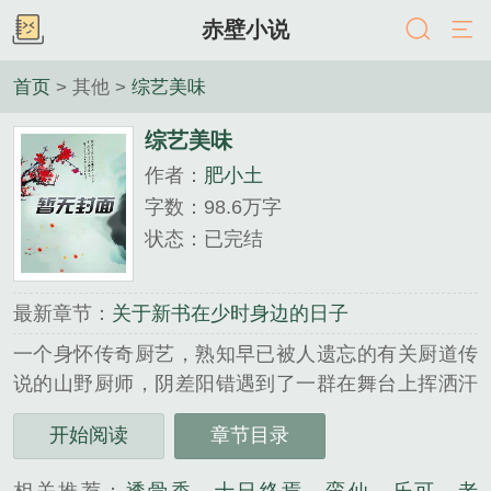
赤壁小说
首页
> 其他 >
综艺美味
综艺美味
作者：
肥小土
字数：98.6万字
状态：已完结
最新章节：
关于新书在少时身边的日子
一个身怀传奇厨艺，熟知早已被人遗忘的有关厨道传
说的山野厨师，阴差阳错遇到了一群在舞台上挥洒汗
水，在灯光下绽放光彩，为梦想而拼搏的异国少女。
开始阅读
章节目录
一个木讷但神奇的厨子，一群闪耀但邻家的明星。当
他们相遇时，美味的菜肴与神奇的传说是否可以在他