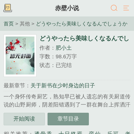
赤壁小说
首页
> 其他 >
どうやったら美味しくなるんでしょうか
どうやったら美味しくなるんでし
作者：
肥小土
ょうか
字数：98.6万字
状态：已完结
最新章节：
关于新书在少时身边的日子
一个身怀传奇厨艺，熟知早已被人遗忘的有关厨道传
说的山野厨师，阴差阳错遇到了一群在舞台上挥洒汗
水，在灯光下绽放光彩，为梦想而拼搏的异国少女。
开始阅读
章节目录
一个木讷但神奇的厨子，一群闪耀但邻家的明星。当
他们相遇时，美味的菜肴与神奇的传说是否可以在他