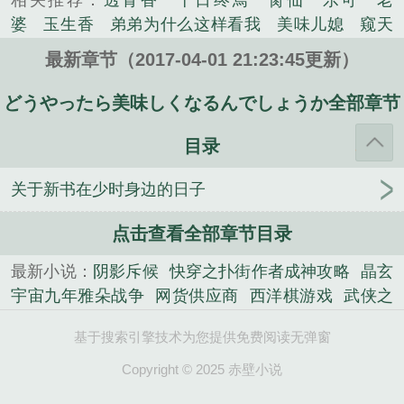
相关推荐：
透骨香
十日终焉
脔仙
乐可
老
们之间搭起桥梁？一个厨师在韩娱的故事，有友情，
婆
玉生香
弟弟为什么这样看我
美味儿媳
窥天
有爱情，有遗憾，有悔恨，也有梦想。本书前期铺垫
光
囚于永夜
冰川撞骄阳
长日光阴
难渡
谁把
慢热，希望大家喜欢。...
最新章节（2017-04-01 21:23:45更新）
谁当真
娘娘腔
荒野植被
放学等我
干涸地
封
《どうやったら美味しくなるんでしょうか》是肥小
建糟粕
赤鸾
腌臜
乐可
欲言难止
情债难
どうやったら美味しくなるんでしょうか全部章节
土精心创作的其他类小说。
逃
炙野
覆雨翻云
欲女封
野火
撒野
沁
目录
桃
提灯看刺刀
易感
折腰
桃运无双
金麟岂是
池中物
掌中的美母
破云2吞海
爱情悖论
乱情家
关于新书在少时身边的日子
庭
瘤剑仙
偷偷藏不住
商野周颂
针锋对决
原
来我是鲛人
医道风流
蜜汁樱桃
欲壑难填
裸
点击查看全部章节目录
纱
春闺记事
催眠眼镜
饥饿学院
北电门房
冬
禧日记
人兽情系列
玩具
明星潜规则之皇
闺蜜
最新小说：
阴影斥候
快穿之扑街作者成神攻略
晶玄
老公
肉观音莲
情蛊
蛊真人
妾本惊华
金银花
宇宙九年雅朵战争
网货供应商
西洋棋游戏
武侠之
露
幸臣
混乱家庭派对
想抱你
她的半纱裙
夏
快到碗里来
争锋地
星空捣蛋鬼
胖子也可以做飞
基于搜索引擎技术为您提供免费阅读无弹窗
寻无望
夜奔
李兵沈思
沪上烟雨
玉荷
于
贼
末世重生之粮站
没有故事的故事
秦汐的重生日
青
酸果新痕
我见南山
春情缱
暗里偷香
云
常
纵马江湖道
游戏供应商
重生金牌编剧
路遇
无
Copyright © 2025 赤壁小说
汐
错位
苗疆客
林笑小说
顶级掠食者
俗世情
限之神座无敌
超级IP天后
鬼鬼一家亲
穿越之忠臣