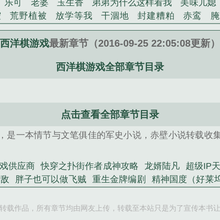
乐可
老婆
玉生香
弟弟为什么这样看我
美味儿媳
腔
荒野植被
放学等我
干涸地
封建糟粕
赤鸾
腌
沁桃
提灯看刺刀
易感
折腰
桃运无双
金麟岂是
不住
商野周颂
针锋对决
原来我是鲛人
医道风流
西洋棋游戏
最新章节（2016-09-25 22:05:08更新）
冬禧日记
人兽情系列
玩具
明星潜规则之皇
闺蜜
西洋棋游戏全部章节目录
对
想抱你
她的半纱裙
夏寻无望
夜奔
李兵沈思
错位
苗疆客
林笑小说
顶级掠食者
俗世情人
逢雨
裴医生
青云红颜
难奴
恋爱日
折骨
一屋暗灯
心
相逢
露水芙蓉
老书屋免费阅读
女生小说网
630阅
点击查看全部章节目录
频
西洋棋试炼攻略必过
西洋棋棋子名称图案
西洋棋
，是一本情节与文笔俱佳的军史小说，赤壁小说转载收
游戏规则
西洋棋玩法图解
西洋棋小游戏
西洋棋入门
么棋
西洋棋sans
狼大8分钟速刷西洋棋
西洋棋在线玩
棋套路
西洋棋ex
西洋棋棋子
西洋棋玩法
西洋棋规则
戏供应商
快穿之扑街作者成神攻略
龙婿陆凡
超级IP
洋棋游戏在线玩
西洋棋游戏大全
西洋棋棋子介绍
西
无敌
胖子也可以做飞贼
重生金牌编剧
精神国度（好莱
洋棋布局
西洋棋的规则是什么
西洋棋怎么玩儿
西洋
重生］七年之痒
鬼鬼一家亲
教程
西洋棋冈布奥怎么获得
西洋棋游戏看门狗
西洋
转载作品，所有章节均由网友上传，转载至本站只是为了宣传本书
武侠之快到碗里来
［重生］七年之痒
鬼鬼一家亲
争锋