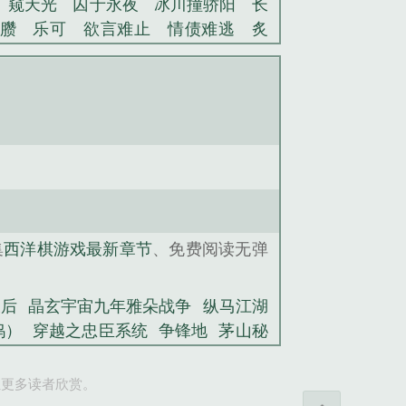
窥天光
囚于永夜
冰川撞骄阳
长
臜
乐可
欲言难止
情债难逃
炙
池中物
掌中的美母
破云2吞海
爱
蜜汁樱桃
欲壑难填
裸纱
春闺记
老公
肉观音莲
情蛊
蛊真人
妾本
沪上烟雨
玉荷
于青
酸果新痕
我
玉壶传
小三上位
杜松茉莉
一行
头血
带枪出巡
哥哥管教的日子
同
读网
金丝雀
PlayOK一在线西洋棋游
口诀
西洋棋棋子走法
西洋棋的规则和
集
西洋棋游戏最新章节
、免费阅读无弹
西洋棋游戏拟人
西洋棋攻略
西洋棋
西洋棋玩法视频
看门狗西洋棋
西洋
视频
西洋棋好玩吗
西洋棋玩法讲解
天后
晶玄宇宙九年雅朵战争
纵马江湖
洋棋游戏制作
西洋棋冈布奥的试炼
西
坞）
穿越之忠臣系统
争锋地
茅山秘
棋组合
看门狗1所有西洋棋攻略
西洋
棋怎么玩图解
不思议迷宫西洋棋
重生
让更多读者欣赏。
地
星空捣蛋鬼
茅山秘术之驱鬼警察