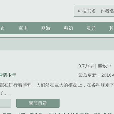
都市
军史
网游
科幻
灵异
其
0.7万字 | 连载中
3纯情少年
最后更新：2016-09-
都在进行着博弈，人们站在巨大的棋盘上，在各种规则下参
。...
是折耳耗子精心创作的军史类小说。
章节目录