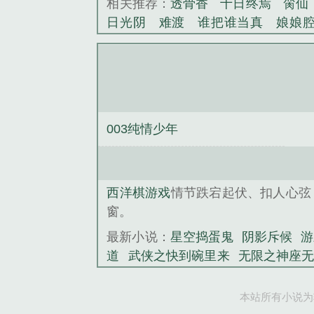
相关推荐：
透骨香
十日终焉
脔仙
日光阴
难渡
谁把谁当真
娘娘
野
覆雨翻云
欲女封
野火
撒野
情悖论
乱情家庭
瘤剑仙
偷偷藏
事
催眠眼镜
饥饿学院
北电门房
惊华
金银花露
幸臣
混乱家庭派
见南山
春情缱
暗里偷香
云汐
003纯情少年
白鹭
帐中珠
青蛇缠腰
三人行
居
驯夫
惜樽空
倾卿夺卿
两a
戏
西洋棋游戏角色
西洋棋怎么玩视
西洋棋游戏
情节跌宕起伏、扣人心弦
走法
生化危机2西洋棋顺序
西洋棋
窗。
游戏链接
西洋棋传说
西洋棋是什
棋游戏油画
生化危机2西洋棋
西洋
最新小说：
星空捣蛋鬼
阴影斥候
游
西洋棋特殊规则
西洋棋游戏平台
西
道
武侠之快到碗里来
无限之神座
洋棋技巧
生化危机2西洋棋位置
西
术之驱鬼警察
路遇
网货供应商
［
棋游戏中文版
西洋棋冈布奥
西洋棋
本站所有小说为
金牌编剧
晶玄宇宙九年雅朵战争