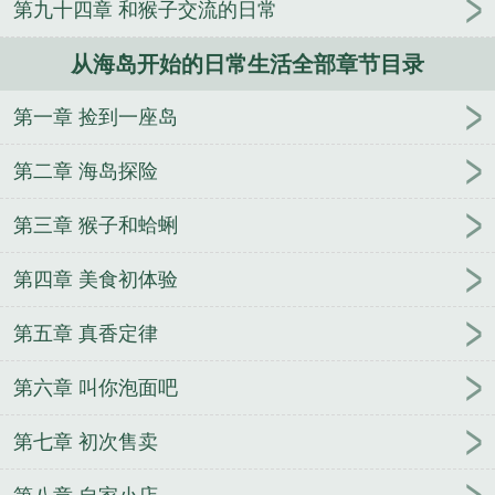
第九十四章 和猴子交流的日常
人
逢雨
玉壶传
小三上位
杜松茉莉
一行白
鹭
帐中珠
青蛇缠腰
三人行
裴医生
青云红
从海岛开始的日常生活全部章节目录
颜
难奴
恋爱日
折骨
一屋暗灯
心头血
带枪
出巡
哥哥管教的日子
同居
驯夫
惜樽空
倾卿
第一章 捡到一座岛
夺卿
两a相逢
露水芙蓉
老书屋免费阅读
女生小
说网
630阅读网
金丝雀
系统居然是代购
欲占鹊
第二章 海岛探险
巢
世镜
徐千鲤蓝倩蓉小说全集
混在我和僵尸有个
约会
霓火焚天
手段
绝命网文
快穿之洗白那个冤
第三章 猴子和蛤蜊
种病弱美人
功成之美女老板真给力徐千鲤蓝倩蓉
英
第四章 美食初体验
雄联盟之魔王教练
都说了这不叫霸王硬上弓
秘境双
强一胎三宝
涩果
大师，请留步！
嘿！敢松手，就
第五章 真香定律
一枪把你爆头
明明只是想撩个欢啊
神陨诅咒
深宫
游戏，冷宫开局
徐千鲤蓝倩蓉笔趣阁小说
第六章 叫你泡面吧
第七章 初次售卖