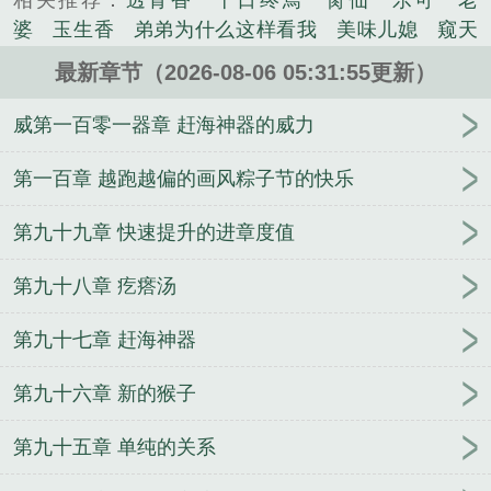
相关推荐：
透骨香
十日终焉
脔仙
乐可
老
婆
玉生香
弟弟为什么这样看我
美味儿媳
窥天
光
囚于永夜
冰川撞骄阳
长日光阴
难渡
谁把
最新章节（2026-08-06 05:31:55更新）
谁当真
娘娘腔
荒野植被
放学等我
干涸地
封
建糟粕
赤鸾
腌臜
乐可
欲言难止
情债难
威第一百零一器章 赶海神器的威力
逃
炙野
覆雨翻云
欲女封
野火
撒野
沁
桃
提灯看刺刀
易感
折腰
桃运无双
金麟岂是
第一百章 越跑越偏的画风粽子节的快乐
池中物
掌中的美母
破云2吞海
爱情悖论
乱情家
第九十九章 快速提升的进章度值
庭
瘤剑仙
偷偷藏不住
商野周颂
针锋对决
原
来我是鲛人
医道风流
蜜汁樱桃
欲壑难填
裸
第九十八章 疙瘩汤
纱
春闺记事
催眠眼镜
饥饿学院
北电门房
冬
禧日记
人兽情系列
玩具
明星潜规则之皇
闺蜜
第九十七章 赶海神器
老公
肉观音莲
情蛊
蛊真人
妾本惊华
金银花
露
幸臣
混乱家庭派对
想抱你
她的半纱裙
夏
第九十六章 新的猴子
寻无望
夜奔
李兵沈思
沪上烟雨
玉荷
于
青
酸果新痕
我见南山
春情缱
暗里偷香
云
第九十五章 单纯的关系
汐
错位
苗疆客
林笑小说
顶级掠食者
俗世情