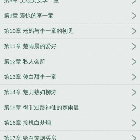
第8章 笑眼美女李一童
Possibly? 循循善诱
（火影忍者同人）火影之血帝鸣
人
平凡的相守
亿万独宠：少主的溺爱萌妻+番外
第9章 震惊的李一童
女扮男装穿越：暴君，你敢不爱我？+番外
（第五人
第10章 老妈与李一童的初见
格同人）【摄殓】驱魔秘闻+番外
现在开始挥舞圣
剑
君如参星我如商+番外
（钻石王牌同人）三十秒
第11章 楚雨晨的爱好
后的吻
胜者为夫：一夜弃后翻身记/皇宫骗骗爱：皇
上不要装纯情/皇上不要装纯情
诡楼异闻录+番外
囚
第12章 私人会所
型关节【CP完结】
玩游戏使你变强（星际）+番外
第13章 傻白甜李一童
第14章 魅力熟妇柳涛
第15章 得罪过路神仙的楚雨晨
第16章 接机白梦烟
第17章 给白梦烟买房