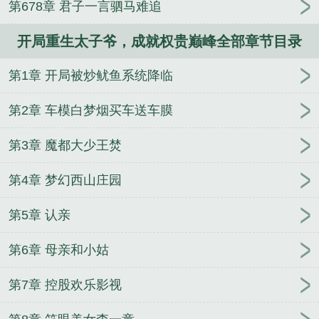
第678章 君子一言驷马难追
人
逢雨
玉壶传
小三上位
杜松茉莉
一行白
鹭
帐中珠
青蛇缠腰
三人行
裴医生
青云红
开局重生太子爷，成就权贵巅峰全部章节目录
颜
难奴
恋爱日
折骨
一屋暗灯
心头血
带枪
出巡
哥哥管教的日子
同居
驯夫
惜樽空
倾卿
第1章 开局被炒鱿鱼系统降临
夺卿
两a相逢
露水芙蓉
老书屋免费阅读
女生小
说网
630阅读网
金丝雀
开局神级太子爷
成就权
第2章 车模白梦烟买车送车膜
贵巅峰免费阅读
成就权贵巅峰
成就权贵巅峰 第501
章
成就权贵巅峰TXT
开局重生太子爷成就权贵巅
第3章 魔都大少王焚
峰
主角重生成太子都市
主角重生太子爷的都市
玄
第4章 梦幻西山庄园
幻开局太子爷
重生太子爷类
成就权贵巅峰无删减完
整版
开局重生太子爷
重生太子爷全文阅读
重生成
第5章 认亲
太子
重生太子爷当官
成就权贵巅峰的
驯服坏王
爷：装傻王妃惹人爱
妖异录
（综漫同人）论元气骑
第6章 母亲和小姑
士在雄英如何茁壮成长[综]+番外
你出现的刚刚好+番
外
你好啊，小黑粉！
别叫我剑圣
（一人之下同
第7章 控股欢乐影视
人）【也青】当王也看到也青同人时，他在想些什么
+番外
（EVA同人）【薰嗣】How Could You