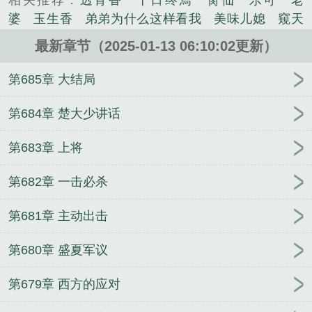
相关推荐：
透骨香
十日终焉
脔仙
乐可
老
晨：这一世，我一定要成为真正的人生赢家！......
婆
玉生香
弟弟为什么这样看我
美味儿媳
窥天
《开局重生太子爷，成就权贵巅峰》是老张同学1980
光
囚于永夜
冰川撞骄阳
长日光阴
难渡
谁把
精心创作的都市类小说。
最新章节（2025-01-13 06:10:02更新）
谁当真
娘娘腔
荒野植被
放学等我
干涸地
封
建糟粕
赤鸾
腌臜
乐可
欲言难止
情债难
第685章 大结局
逃
炙野
覆雨翻云
欲女封
野火
撒野
沁
桃
提灯看刺刀
易感
折腰
桃运无双
金麟岂是
第684章 楚大少讲话
池中物
掌中的美母
破云2吞海
爱情悖论
乱情家
第683章 上将
庭
瘤剑仙
偷偷藏不住
商野周颂
针锋对决
原
来我是鲛人
医道风流
蜜汁樱桃
欲壑难填
裸
第682章 一击必杀
纱
春闺记事
催眠眼镜
饥饿学院
北电门房
冬
禧日记
人兽情系列
玩具
明星潜规则之皇
闺蜜
第681章 主动出击
老公
肉观音莲
情蛊
蛊真人
妾本惊华
金银花
露
幸臣
混乱家庭派对
想抱你
她的半纱裙
夏
第680章 盛夏军议
寻无望
夜奔
李兵沈思
沪上烟雨
玉荷
于
青
酸果新痕
我见南山
春情缱
暗里偷香
云
第679章 西方的应对
汐
错位
苗疆客
林笑小说
顶级掠食者
俗世情