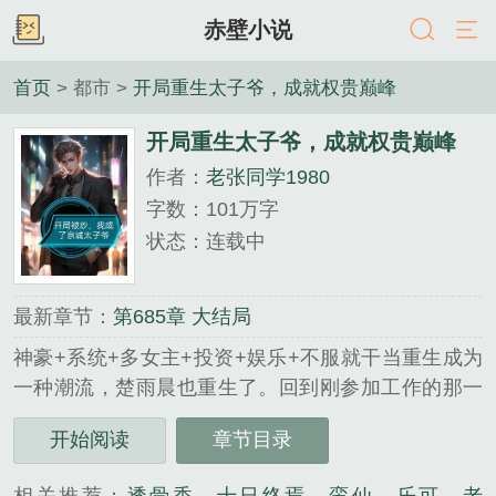
赤壁小说
首页
> 都市 >
开局重生太子爷，成就权贵巅峰
开局重生太子爷，成就权贵巅峰
作者：
老张同学1980
字数：101万字
状态：连载中
最新章节：
第685章 大结局
神豪+系统+多女主+投资+娱乐+不服就干当重生成为
一种潮流，楚雨晨也重生了。回到刚参加工作的那一
年，上一世碌碌无为的他，面对着再一次的人生，他
开始阅读
章节目录
会如何选择呢？与高官父亲、商界女王的母亲的相
认，系统的加成，让他的人活多姿多彩起来。楚雨